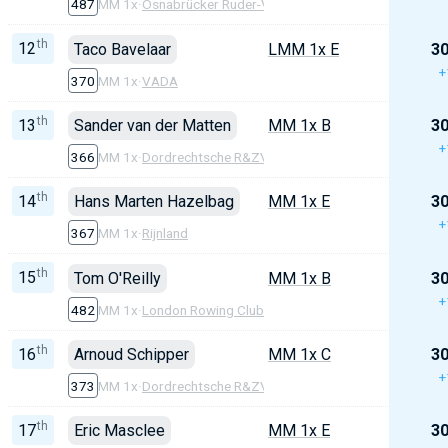
487
MM 1x
·
Osnabrücker Ruder-Verein
th
12
Taco Bavelaar
LMM 1x E
30
+
370
MM 1x
·
VADA
th
13
Sander van der Matten
MM 1x B
30
+
366
MM 1x
·
Dordrechtsche R&ZV
th
14
Hans Marten Hazelbag
MM 1x E
30
+
367
MM 1x
·
Rijnland
th
15
Tom O'Reilly
MM 1x B
30
+
482
MM 1x
·
London Rowing Club
th
16
Arnoud Schipper
MM 1x C
30
+
373
MM 1x
·
Dordrechtsche R&ZV
th
17
Eric Masclee
MM 1x E
30