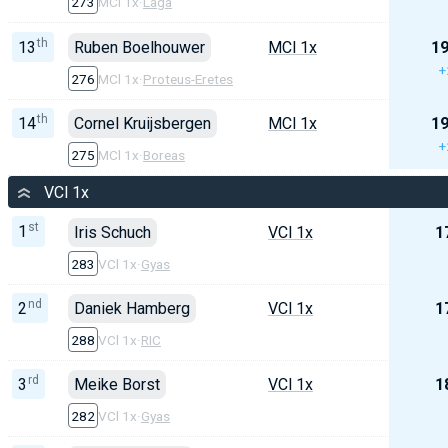
273
MCl 1x
·
Laga
th
13
Ruben Boelhouwer
MCl 1x
19
+
276
MCl 1x
·
Proteus-Eretes
th
14
Cornel Kruijsbergen
MCl 1x
19
+
275
MCl 1x
·
Boreas
VCl 1x
st
1
Iris Schuch
VCl 1x
1
283
VCl 1x
·
Gyas
nd
2
Daniek Hamberg
VCl 1x
1
288
VCl 1x
·
RIC
rd
3
Meike Borst
VCl 1x
1
282
VCl 1x
·
Gyas