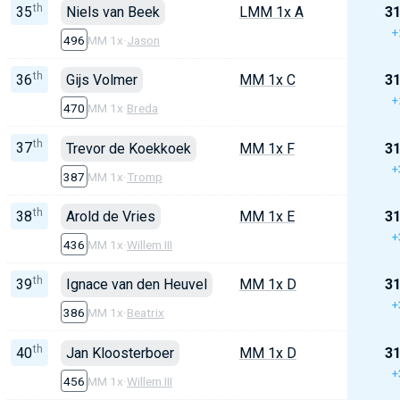
th
35
Niels van Beek
LMM 1x A
31
+
496
MM 1x
·
Jason
th
36
Gijs Volmer
MM 1x C
31
+
470
MM 1x
·
Breda
th
37
Trevor de Koekkoek
MM 1x F
31
+
387
MM 1x
·
Tromp
th
38
Arold de Vries
MM 1x E
31
+
436
MM 1x
·
Willem III
th
39
Ignace van den Heuvel
MM 1x D
31
+
386
MM 1x
·
Beatrix
th
40
Jan Kloosterboer
MM 1x D
31
+
456
MM 1x
·
Willem III