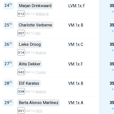
th
24
Marjan Drinkwaard
LVM 1x F
35
+
312
VM 1x
·
Willem III
th
25
Charlotte Verberne
VM 1x B
35
+
307
VM 1x
·
RIC
th
26
Lieke Droog
VM 1x C
35
+
314
VM 1x
·
Beatrix
th
27
Alita Dekker
VM 1x F
35
+
342
VM 1x
·
Tromp
th
28
Elif Karatas
VM 1x B
35
+
338
VM 1x
·
Beatrix
th
29
Berta Alonso Martínez
VM 1x A
35
+
331
VM 1x
·
DDS