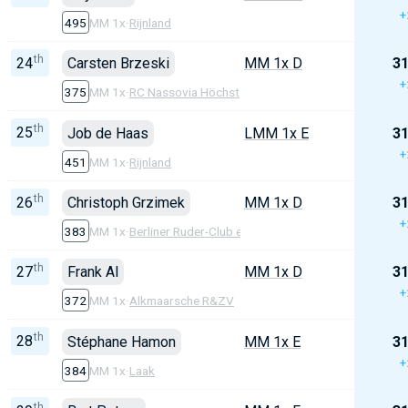
+
495
MM 1x
·
Rijnland
th
24
Carsten Brzeski
MM 1x D
31
+
375
MM 1x
·
RC Nassovia Höchst
th
25
Job de Haas
LMM 1x E
31
+
451
MM 1x
·
Rijnland
th
26
Christoph Grzimek
MM 1x D
31
+
383
MM 1x
·
Berliner Ruder-Club e.V.
th
27
Frank Al
MM 1x D
31
+
372
MM 1x
·
Alkmaarsche R&ZV
th
28
Stéphane Hamon
MM 1x E
31
+
384
MM 1x
·
Laak
th