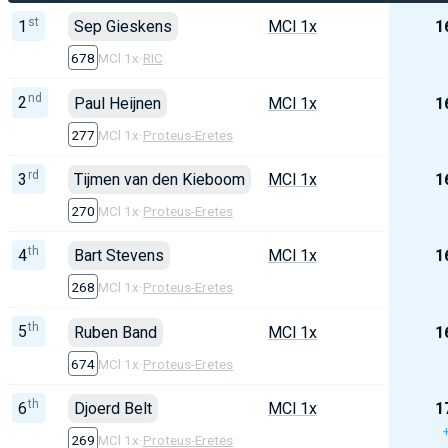
st
1
Sep Gieskens
MCl 1x
1
678
MCl 1x
·
RIC
nd
2
Paul Heijnen
MCl 1x
1
277
MCl 1x
·
Proteus-Eretes
rd
3
Tijmen van den Kieboom
MCl 1x
1
270
MCl 1x
·
Proteus-Eretes
th
4
Bart Stevens
MCl 1x
1
268
MCl 1x
·
Proteus-Eretes
th
5
Ruben Band
MCl 1x
1
674
MCl 1x
·
Proteus-Eretes
th
6
Djoerd Belt
MCl 1x
1
269
MCl 1x
·
Proteus-Eretes