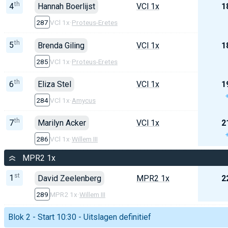
th
4
Hannah Boerlijst
VCl 1x
1
287
VCl 1x
·
Proteus-Eretes
th
5
Brenda Giling
VCl 1x
1
285
VCl 1x
·
Proteus-Eretes
th
6
Eliza Stel
VCl 1x
1
284
VCl 1x
·
Amycus
th
7
Marilyn Acker
VCl 1x
2
286
VCl 1x
·
Willem III
MPR2 1x
st
1
David Zeelenberg
MPR2 1x
2
289
MPR2 1x
·
Willem III
Blok 2 - Start 10:30 - Uitslagen definitief