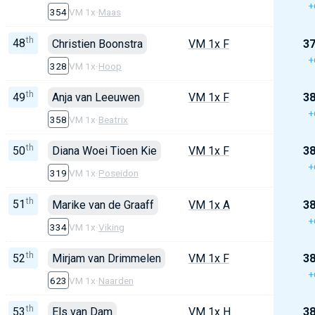
+
354
VM 1x
·
Maas
th
48
Christien Boonstra
VM 1x F
37
+
328
VM 1x
·
Hoop
th
49
Anja van Leeuwen
VM 1x F
38
+
358
VM 1x
·
Beatrix
th
50
Diana Woei Tioen Kie
VM 1x F
38
+
319
VM 1x
·
Poseidon
th
51
Marike van de Graaff
VM 1x A
38
+
334
VM 1x
·
Viking
th
52
Mirjam van Drimmelen
VM 1x F
38
+
623
VM 1x
·
Naarden
th
53
Els van Dam
VM 1x H
38