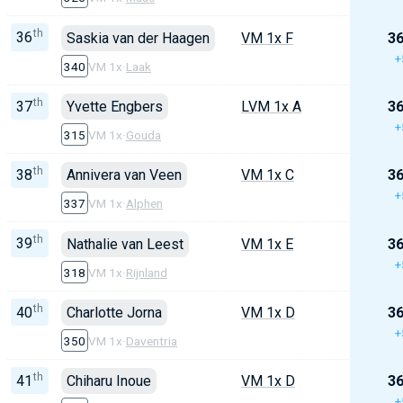
th
36
Saskia van der Haagen
VM 1x F
36
+
340
VM 1x
·
Laak
th
37
Yvette Engbers
LVM 1x A
36
+
315
VM 1x
·
Gouda
th
38
Annivera van Veen
VM 1x C
36
+
337
VM 1x
·
Alphen
th
39
Nathalie van Leest
VM 1x E
36
+
318
VM 1x
·
Rijnland
th
40
Charlotte Jorna
VM 1x D
36
+
350
VM 1x
·
Daventria
th
41
Chiharu Inoue
VM 1x D
36
+