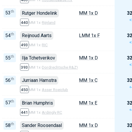
th
53
Rutger Hondelink
MM 1x D
32
+
440
MM 1x
·
Rijnland
th
54
Reijnoud Aarts
LMM 1x F
32
+
493
MM 1x
·
RIC
th
55
Ilja Tchetverikov
MM 1x D
32
+
393
MM 1x
·
Dordrechtsche R&ZV
th
56
Jurriaan Hamstra
MM 1x C
32
+
450
MM 1x
·
Asser Roeiclub
th
57
Brian Humphris
MM 1x E
32
+
441
MM 1x
·
Ardingly RC
th
58
Sander Roosendaal
MM 1x D
32