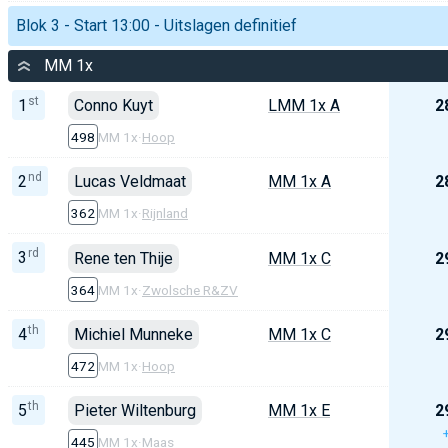
Blok 3 - Start 13:00 - Uitslagen definitief
MM 1x
st
1
Conno Kuyt
LMM 1x A
2
498
MM 1x
·
Hoop
nd
2
Lucas Veldmaat
MM 1x A
2
362
MM 1x
·
Rijnland
rd
3
Rene ten Thije
MM 1x C
2
364
MM 1x
·
Zwolsche R&ZV
th
4
Michiel Munneke
MM 1x C
2
472
MM 1x
·
Hoop
th
5
Pieter Wiltenburg
MM 1x E
2
445
MM 1x
·
Maas