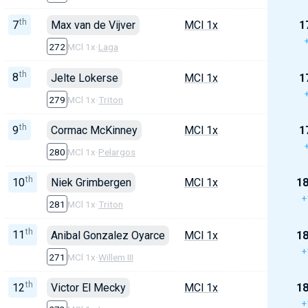
th
7
Max van de Vijver
MCl 1x
1
272
MCl 1x
·
Laga
th
8
Jelte Lokerse
MCl 1x
1
279
MCl 1x
·
Triton
th
9
Cormac McKinney
MCl 1x
1
280
MCl 1x
·
Pelargos
th
10
Niek Grimbergen
MCl 1x
18
+
281
MCl 1x
·
Triton
th
11
Anibal Gonzalez Oyarce
MCl 1x
18
+
271
MCl 1x
·
Willem III
th
12
Victor El Mecky
MCl 1x
18
+