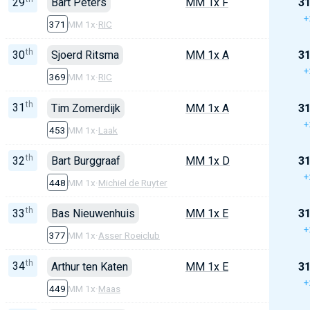
29
Bart Peters
MM 1x F
31
+
371
MM 1x
·
RIC
th
30
Sjoerd Ritsma
MM 1x A
31
+
369
MM 1x
·
RIC
th
31
Tim Zomerdijk
MM 1x A
31
+
453
MM 1x
·
Laak
th
32
Bart Burggraaf
MM 1x D
31
+
448
MM 1x
·
Michiel de Ruyter
th
33
Bas Nieuwenhuis
MM 1x E
31
+
377
MM 1x
·
Asser Roeiclub
th
34
Arthur ten Katen
MM 1x E
31
+
449
MM 1x
·
Maas