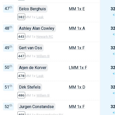
th
47
Eelco Berghuis
MM 1x E
32
+
382
MM 1x
·
Laak
th
48
Ashley Alan Cowley
MM 1x A
32
+
443
MM 1x
·
Newark RC
th
49
Gert van Oss
MM 1x F
32
+
447
MM 1x
·
Willem III
th
50
Arjen de Korver
LMM 1x F
32
+
478
MM 1x
·
Laak
th
51
Dirk Stefels
MM 1x D
32
+
486
MM 1x
·
Willem III
th
52
Jurgen Constandse
MM 1x F
32
+
403
MM 1x
·
Roosendaalse RV