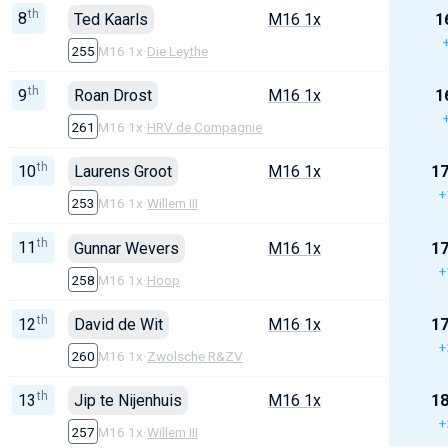
th
8
Ted Kaarls
M16 1x
1
255
M16 1x
·
Die Leythe
th
9
Roan Drost
M16 1x
1
261
M16 1x
·
HRV de Compagnie
th
10
Laurens Groot
M16 1x
17
+
253
M16 1x
·
Willem III
th
11
Gunnar Wevers
M16 1x
17
+
258
M16 1x
·
Hoop
th
12
David de Wit
M16 1x
17
+
260
M16 1x
·
Zwolsche R&ZV
th
13
Jip te Nijenhuis
M16 1x
18
+
257
M16 1x
·
Willem III