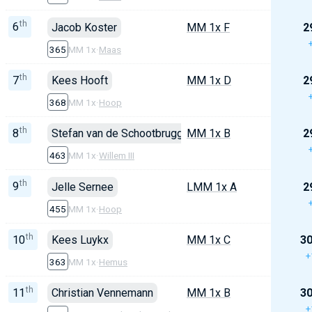
th
6
Jacob Koster
MM 1x F
2
365
MM 1x
·
Maas
th
7
Kees Hooft
MM 1x D
2
368
MM 1x
·
Hoop
th
8
Stefan van de Schootbrugge
MM 1x B
2
463
MM 1x
·
Willem III
th
9
Jelle Sernee
LMM 1x A
2
455
MM 1x
·
Hoop
th
10
Kees Luykx
MM 1x C
30
+
363
MM 1x
·
Hemus
th
11
Christian Vennemann
MM 1x B
30
+