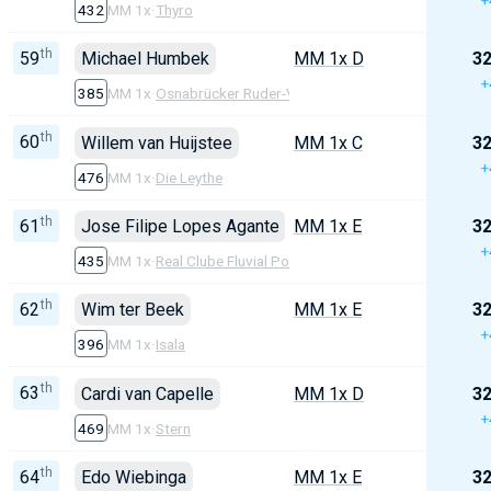
+
432
MM 1x
·
Thyro
th
59
Michael Humbek
MM 1x D
32
+
385
MM 1x
·
Osnabrücker Ruder-Verein
th
60
Willem van Huijstee
MM 1x C
32
+
476
MM 1x
·
Die Leythe
th
61
Jose Filipe Lopes Agante
MM 1x E
32
+
435
MM 1x
·
Real Clube Fluvial Portuense
th
62
Wim ter Beek
MM 1x E
32
+
396
MM 1x
·
Isala
th
63
Cardi van Capelle
MM 1x D
32
+
469
MM 1x
·
Stern
th
64
Edo Wiebinga
MM 1x E
32