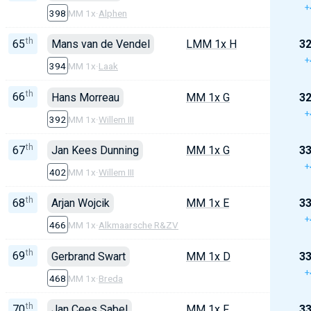
+
398
MM 1x
·
Alphen
th
65
Mans van de Vendel
LMM 1x H
32
+
394
MM 1x
·
Laak
th
66
Hans Morreau
MM 1x G
32
+
392
MM 1x
·
Willem III
th
67
Jan Kees Dunning
MM 1x G
33
+
402
MM 1x
·
Willem III
th
68
Arjan Wojcik
MM 1x E
33
+
466
MM 1x
·
Alkmaarsche R&ZV
th
69
Gerbrand Swart
MM 1x D
33
+
468
MM 1x
·
Breda
th
70
Jan Cees Sabel
MM 1x F
33