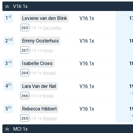
V16 1x
st
1
Leviene van den Blink
V16 1x
1
263
V16 1x
·
Die Leythe
nd
2
Emmy Oosterhuis
V16 1x
1
267
V16 1x
·
Hoop
rd
3
Isabelle Croes
V16 1x
1
264
V16 1x
·
Amstel
th
4
Lara Van der Nat
V16 1x
1
266
V16 1x
·
Breda
th
5
Rebecca Hibbert
V16 1x
1
265
V16 1x
·
Rijnland
MCl 1x