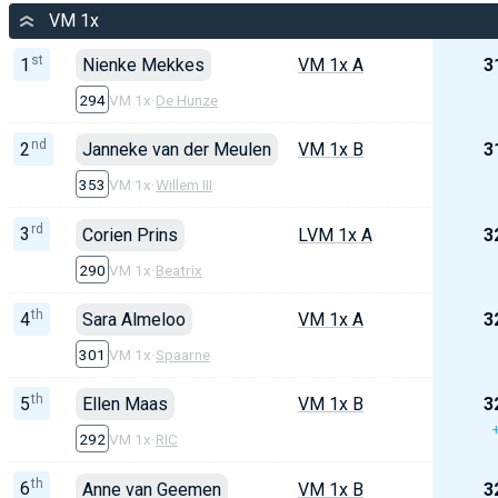
VM 1x
st
1
Nienke Mekkes
VM 1x A
3
294
VM 1x
·
De Hunze
nd
2
Janneke van der Meulen
VM 1x B
3
353
VM 1x
·
Willem III
rd
3
Corien Prins
LVM 1x A
3
290
VM 1x
·
Beatrix
th
4
Sara Almeloo
VM 1x A
3
301
VM 1x
·
Spaarne
th
5
Ellen Maas
VM 1x B
3
292
VM 1x
·
RIC
th
6
Anne van Geemen
VM 1x B
3