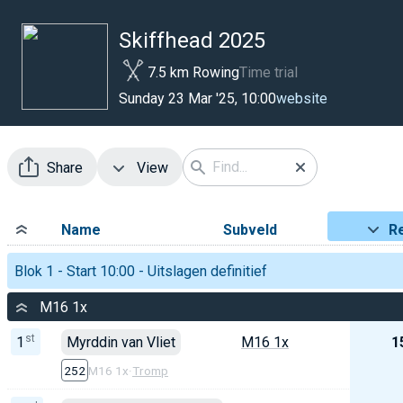
Skiffhead 2025
7.5 km Rowing
Time trial
website
Sunday 23 Mar '25, 10:00
Share
View
Name
Subveld
Re
Blok 1 - Start 10:00 - Uitslagen definitief
M16 1x
st
1
Myrddin van Vliet
M16 1x
1
252
M16 1x
·
Tromp