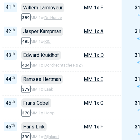
th
41
Willem Larmoyeur
MM 1x F
31
+
389
MM 1x
·
De Hunze
th
42
Jasper Kampman
MM 1x A
31
+
485
MM 1x
·
RIC
th
43
Edward Kruidhof
MM 1x D
31
+
404
MM 1x
·
Dordrechtsche R&ZV
th
44
Ramses Hertman
MM 1x E
31
+
379
MM 1x
·
Laak
th
45
Frans Göbel
MM 1x G
31
+
378
MM 1x
·
Hoop
th
46
Hans Link
MM 1x F
31
+
390
MM 1x
·
Rijnland