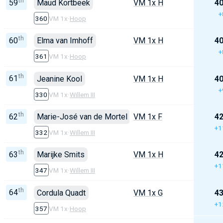
th
59
Maud Kortbeek
VM 1x H
40
+
360
VM 1x
·
Hoop
th
60
Elma van Imhoff
VM 1x H
40
+
361
VM 1x
·
Hoop
th
61
Jeanine Kool
VM 1x H
40
+
330
VM 1x
·
Willem III
th
62
Marie-José van de Mortel
VM 1x F
42
+1
332
VM 1x
·
Willem III
th
63
Marijke Smits
VM 1x H
42
+1
347
VM 1x
·
Willem III
th
64
Cordula Quadt
VM 1x G
43
+1
357
VM 1x
·
Hoop