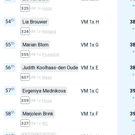
+
325
VM 1x
·
Hoop
th
54
Lia Brouwer
VM 1x H
38
+
324
VM 1x
·
Rijnland
th
55
Marian Blom
VM 1x G
38
+
355
VM 1x
·
Poseidon
th
56
Judith Koolhaas-den Ouden
VM 1x E
38
+
637
VM 1x
·
Maas
th
57
Evgeniya Mednikova
VM 1x C
39
+
339
VM 1x
·
Hoop
th
58
Marjolein Brink
VM 1x F
39
+
327
VM 1x
·
RIC