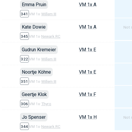
Emma Pruin
VM 1x A
341
VM 1x
·
Willem III
Kate Dowie
VM 1x A
Not 
345
VM 1x
·
Newark RC
Gudrun Kremeier
VM 1x E
322
VM 1x
·
Willem III
Noortje Köhne
VM 1x E
351
VM 1x
·
Willem III
Geertje Klok
VM 1x F
306
VM 1x
·
Thyro
Jo Spenser
VM 1x H
Not 
344
VM 1x
·
Newark RC