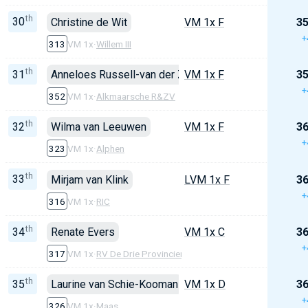
th
30
Christine de Wit
VM 1x F
35
+
313
VM 1x
·
Willem III
th
31
Anneloes Russell-van der Zee
VM 1x F
35
+
352
VM 1x
·
Alkmaarsche R&ZV
th
32
Wilma van Leeuwen
VM 1x F
36
+
323
VM 1x
·
Alphen
th
33
Mirjam van Klink
LVM 1x F
36
+
316
VM 1x
·
RIC
th
34
Renate Evers
VM 1x C
36
+
317
VM 1x
·
RV De Drie Provincien
th
35
Laurine van Schie-Kooman
VM 1x D
36
+
326
VM 1x
·
Maas