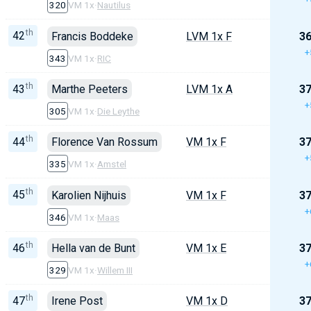
320
VM 1x
·
Nautilus
th
42
Francis Boddeke
LVM 1x F
36
+
343
VM 1x
·
RIC
th
43
Marthe Peeters
LVM 1x A
37
+
305
VM 1x
·
Die Leythe
th
44
Florence Van Rossum
VM 1x F
37
+
335
VM 1x
·
Amstel
th
45
Karolien Nijhuis
VM 1x F
37
+
346
VM 1x
·
Maas
th
46
Hella van de Bunt
VM 1x E
37
+
329
VM 1x
·
Willem III
th
47
Irene Post
VM 1x D
37