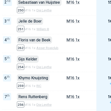
nd
2
Sebastiaan van Huijstee
M16 1x
1
250
M16 1x
·
Die Leythe
rd
3
Jelle de Boer
M16 1x
1
251
M16 1x
·
Willem III
th
4
Floris van de Beek
M16 1x
1
262
M16 1x
·
Asser Roeiclub
th
5
Gijs Kelder
M16 1x
1
254
M16 1x
·
Die Leythe
th
6
Khymo Knuijsting
M16 1x
1
259
M16 1x
·
RIC
th
7
Rens Ruttenberg
M16 1x
1
256
M16 1x
·
Die Leythe