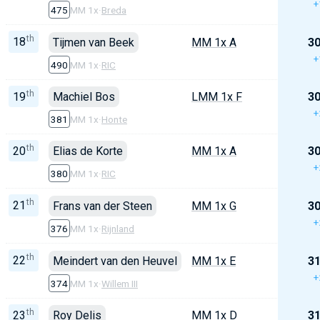
+
475
MM 1x
·
Breda
th
18
Tijmen van Beek
MM 1x A
30
+
490
MM 1x
·
RIC
th
19
Machiel Bos
LMM 1x F
30
+
381
MM 1x
·
Honte
th
20
Elias de Korte
MM 1x A
30
+
380
MM 1x
·
RIC
th
21
Frans van der Steen
MM 1x G
30
+
376
MM 1x
·
Rijnland
th
22
Meindert van den Heuvel
MM 1x E
31
+
374
MM 1x
·
Willem III
th
23
Roy Delis
MM 1x D
31