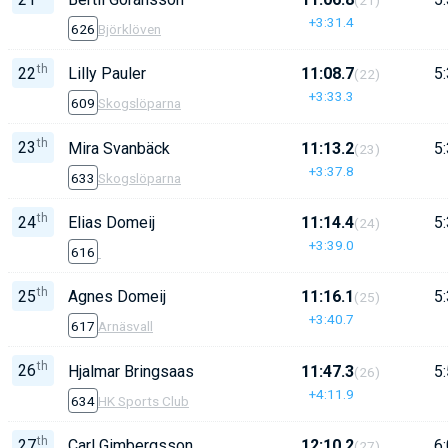
+3:31.4
626
Björklöven
th
22
Lilly Pauler
11:08.7
5:
(22)
+3:33.3
609
Skogslöparna
th
23
Mira Svanbäck
11:13.2
5:
(23)
+3:37.8
633
Skogslöparna
th
24
Elias Domeij
11:14.4
5:
(24)
+3:39.0
616
th
25
Agnes Domeij
11:16.1
5:
(25)
+3:40.7
617
Arnäsvall
th
26
Hjalmar Bringsaas
11:47.3
5:
(26)
+4:11.9
634
HK Sports Club
th
27
Carl Gimbergsson
12:10.2
6:
(27)