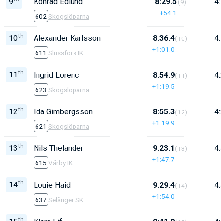
9
Konrad Edlund
8:29.5
4:
(9)
+54.1
602
Skogslöparna
th
10
Alexander Karlsson
8:36.4
4:
(10)
+1:01.0
611
Slussfors IK
th
11
Ingrid Lorenc
8:54.9
4:
(11)
+1:19.5
623
Skogslöparna
th
12
Ida Gimbergsson
8:55.3
4:
(12)
+1:19.9
621
Skogslöparna
th
13
Nils Thelander
9:23.1
4:
(13)
+1:47.7
615
Vårby IK
th
14
Louie Haid
9:29.4
4:
(14)
+1:54.0
637
Selånger SK
th