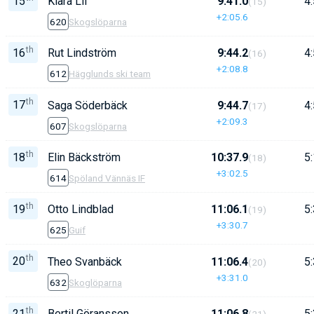
15
Klara Lif
9:41.0
4:
(15)
+2:05.6
620
Skogslöparna
th
16
Rut Lindström
9:44.2
4:
(16)
+2:08.8
612
Hägglunds ski team
th
17
Saga Söderbäck
9:44.7
4:
(17)
+2:09.3
607
Skogslöparna
th
18
Elin Bäckström
10:37.9
5:
(18)
+3:02.5
614
Spöland Vännäs IF
th
19
Otto Lindblad
11:06.1
5:
(19)
+3:30.7
625
Guif
th
20
Theo Svanbäck
11:06.4
5:
(20)
+3:31.0
632
Skoglöparna
th
21
Bertil Göransson
11:06.8
5:
(21)