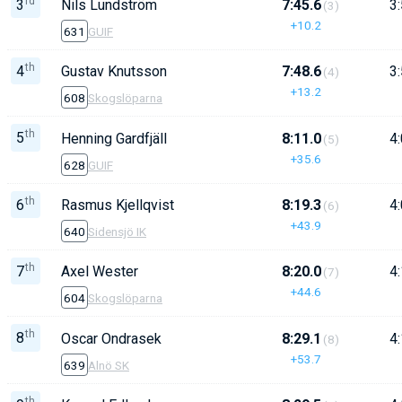
rd
3
Nils Lundström
7:45.6
3:
(3)
+10.2
631
GUIF
th
4
Gustav Knutsson
7:48.6
3:
(4)
+13.2
608
Skogslöparna
th
5
Henning Gardfjäll
8:11.0
4:
(5)
+35.6
628
GUIF
th
6
Rasmus Kjellqvist
8:19.3
4:
(6)
+43.9
640
Sidensjö IK
th
7
Axel Wester
8:20.0
4:
(7)
+44.6
604
Skogslöparna
th
8
Oscar Ondrasek
8:29.1
4:
(8)
+53.7
639
Alnö SK
th