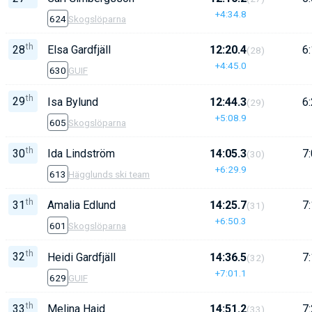
+4:34.8
624
Skogslöparna
th
28
Elsa Gardfjäll
12:20.4
6:
(28)
+4:45.0
630
GUIF
th
29
Isa Bylund
12:44.3
6:
(29)
+5:08.9
605
Skogslöparna
th
30
Ida Lindström
14:05.3
7:
(30)
+6:29.9
613
Hägglunds ski team
th
31
Amalia Edlund
14:25.7
7:
(31)
+6:50.3
601
Skogslöparna
th
32
Heidi Gardfjäll
14:36.5
7:
(32)
+7:01.1
629
GUIF
th
33
Melina Haid
14:51.2
7:
(33)