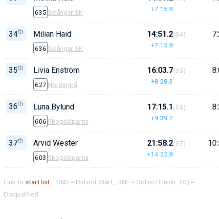
+7:15.8
635
Selånger SK
th
34
Milian Haid
14:51.2
7:
(34)
+7:15.8
636
Selånger SK
th
35
Livia Enström
16:03.7
8:
(35)
+8:28.3
627
Nordingrå
th
36
Luna Bylund
17:15.1
8:
(36)
+9:39.7
606
Skogslöparna
th
37
Arvid Wester
21:58.2
10:
(37)
+14:22.8
603
Skogslöparna
Link to
start list
DNS = Did not Start, DNF = Did not Finish, DQ =
Disqualified