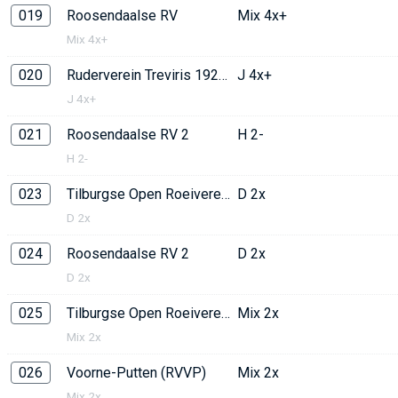
019
Roosendaalse RV
Mix 4x+
Mix 4x+
020
Ruderverein Treviris 1921
J 4x+
J 4x+
021
Roosendaalse RV 2
H 2-
H 2-
023
Tilburgse Open Roeivereniging
D 2x
D 2x
024
Roosendaalse RV 2
D 2x
D 2x
025
Tilburgse Open Roeivereniging
Mix 2x
Mix 2x
026
Voorne-Putten (RVVP)
Mix 2x
Mix 2x