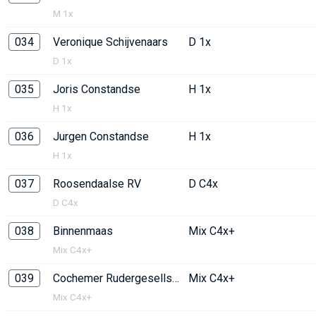
M 1x
034
Veronique Schijvenaars
D 1x
D 1x
035
Joris Constandse
H 1x
H 1x
036
Jurgen Constandse
H 1x
H 1x
037
Roosendaalse RV
D C4x
D C4x
038
Binnenmaas
Mix C4x+
Mix C4x+
039
Cochemer Rudergesellschaft
Mix C4x+
Mix C4x+