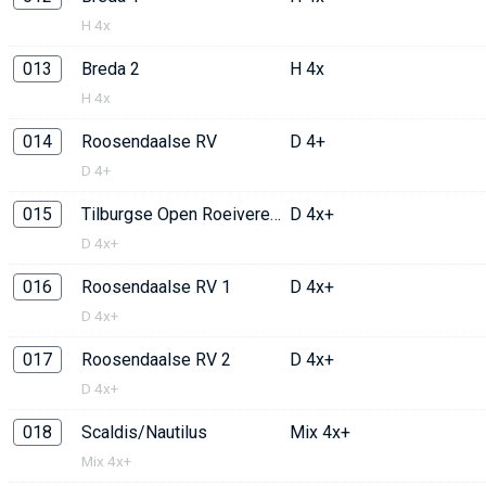
H 4x
013
Breda 2
H 4x
H 4x
014
Roosendaalse RV
D 4+
D 4+
015
Tilburgse Open Roeivereniging
D 4x+
D 4x+
016
Roosendaalse RV 1
D 4x+
D 4x+
017
Roosendaalse RV 2
D 4x+
D 4x+
018
Scaldis/Nautilus
Mix 4x+
Mix 4x+