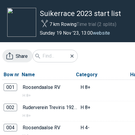
Suikerrace 2023 start list
7 km Rowing
Time trial (2 splits)
website
Sunday 19 Nov '23, 13:00
Share
Bow nr
Name
Category
H
001
Roosendaalse RV
H 8+
H 8+
002
Ruderverein Treviris 1921
H 8+
H 8+
004
Roosendaalse RV
H 4-