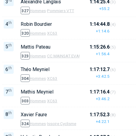
rd
3
Alexandre Langlais
1:14:25.4
(3)
+55.2
327
Hommes
·
Pommiers VTT
th
4
Robin Bourdier
1:14:44.8
(4)
+1:14.6
320
Hommes
·
XC63
th
5
Mattis Pateau
1:15:26.6
(5)
+1:56.4
323
Hommes
·
CC MAINSAT EVAUX
th
6
Théo Meyniel
1:17:12.7
(6)
+3:42.5
304
Hommes
·
XC63
th
7
Mathis Meyniel
1:17:16.4
(7)
+3:46.2
303
Hommes
·
XC63
th
8
Xavier Faure
1:17:52.3
(8)
+4:22.1
324
Hommes
·
Issoire Cyclisme
th