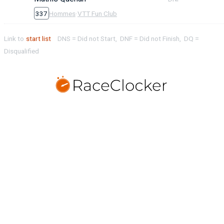
337
Hommes
·
VTT Fun Club
Link to
start list
DNS = Did not Start, DNF = Did not Finish, DQ =
Disqualified