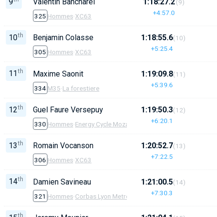
9
Valentin Bancharel
1:18:27.2
(9)
+4:57.0
325
Hommes
·
XC63
th
10
Benjamin Colasse
1:18:55.6
(10)
+5:25.4
305
Hommes
·
XC63
th
11
Maxime Saonit
1:19:09.8
(11)
+5:39.6
334
M35
·
La forestiere
th
12
Guel Faure Versepuy
1:19:50.3
(12)
+6:20.1
330
Hommes
·
Energy Cycle Mozac
th
13
Romain Vocanson
1:20:52.7
(13)
+7:22.5
306
Hommes
·
XC63
th
14
Damien Savineau
1:21:00.5
(14)
+7:30.3
321
Hommes
·
Corbas Lyon Metropole
th