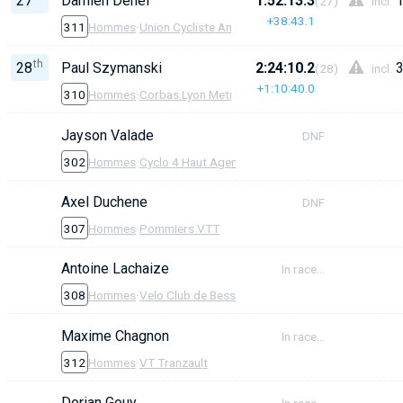
27
Damien Denef
1:52:13.3
1
(27)
incl.
+38:43.1
311
Hommes
·
Union Cycliste Ambert Auvergne
th
28
Paul Szymanski
2:24:10.2
3
(28)
incl.
+1:10:40.0
310
Hommes
·
Corbas Lyon Metropole
Jayson Valade
DNF
302
Hommes
·
Cyclo 4 Haut Agenais
Axel Duchene
DNF
307
Hommes
·
Pommiers VTT
Antoine Lachaize
In race...
308
Hommes
·
Velo Club de Besse
Maxime Chagnon
In race...
312
Hommes
·
VT Tranzault
Dorian Gouy
In race...