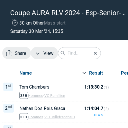
Coupe AURA RLV 2024 - Esp-Senior-M35
30 km Other
Mass start
Saturday 30 Mar '24, 15:35
Share
View
Name
Result
Pen
st
1
Tom Chambers
1:13:30.2
(1)
338
Hommes
·
VC Rumillien
nd
2
Nathan Dos Reis Graca
1:14:04.7
(2)
+34.5
313
Hommes
·
V.C. Villefranche Beaujolais