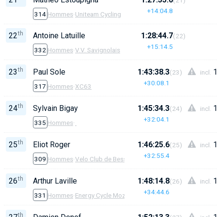
+14:04.8
314
Hommes
·
Uniteam Cycling
th
22
Antoine Latuille
1:28:44.7
(22)
+15:14.5
332
Hommes
·
V.V. Savignolais
th
23
Paul Sole
1:43:38.3
1
(23)
incl.
+30:08.1
317
Hommes
·
XC63
th
24
Sylvain Bigay
1:45:34.3
1
(24)
incl.
+32:04.1
335
Hommes
·
th
25
Eliot Roger
1:46:25.6
1
(25)
incl.
+32:55.4
309
Hommes
·
Velo Club de Besse
th
26
Arthur Laville
1:48:14.8
1
(26)
incl.
+34:44.6
331
Hommes
·
Energy Cycle Mozac
th