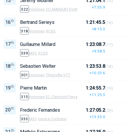
15
Jeremy Mounier
1:21:04.1
(15)
+7:33.9
322
Hommes
·
CC MAINSAT EVAUX
th
16
Bertrand Serieys
1:21:45.5
(16)
+8:15.3
318
Hommes
·
XC63
th
17
Guillaume Millard
1:23:08.7
(17)
+9:38.5
339
M35
·
XC63
th
18
Sebastien Welter
1:23:53.8
(18)
+10:23.6
301
Hommes
·
Thionville VTT
th
19
Pierre Martin
1:24:55.7
(19)
+11:25.5
315
Hommes
·
EC Clermont Ferrand
th
20
Frederic Fernandes
1:27:05.2
(20)
+13:35.0
333
M35
·
Issoire Cyclisme
th
21
Mathéo Estoupigna
1:27:35.0
(21)