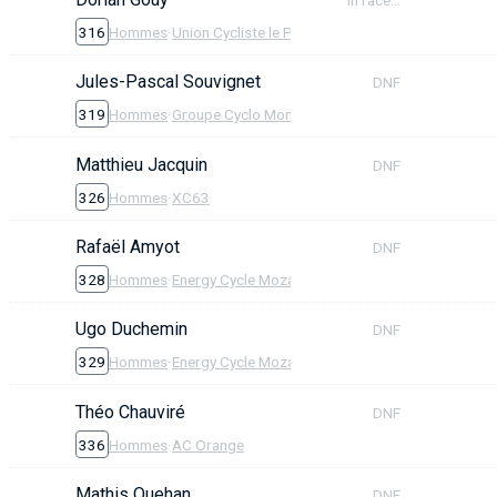
316
Hommes
·
Union Cycliste le Puy en Velay
Jules-Pascal Souvignet
DNF
319
Hommes
·
Groupe Cyclo Montfaucon
Matthieu Jacquin
DNF
326
Hommes
·
XC63
Rafaël Amyot
DNF
328
Hommes
·
Energy Cycle Mozac
Ugo Duchemin
DNF
329
Hommes
·
Energy Cycle Mozac
Théo Chauviré
DNF
336
Hommes
·
AC Orange
Mathis Quehan
DNF